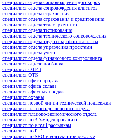
специалист отдела сопровождения договоров
специалист отдела сопровождения клиентов
специалист отдела страхования
1
специалист отдела страхования и кредитования
специалист отдела телемаркетинга
специалист отдела тестирования
специалист отдела технического сопровождения
специалист отдела труда и заработной платы
специалист отдела управления проектами
специалист отдела учета
специалист отдела финансового контроллинга
специалист отделения банка
специалист ОТИЗ
специалист ОТК
специалист офиса продаж
специалист офиса-склада
специалист офисных продаж
специалист охраны
специалист первой линии технической поддержки
специалист планово-договорного отдела
специалист планово-экономического отдела
специалист по 3D-моделированию
специалист по e-mail-рассылкам
специалист по IT
1
специалист по SEO-и контекстной рекламе