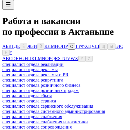
Работа и вакансии
по профессии в Актаныше
А
Б
В
Г
Д
Е
Ж
З
И
К
Л
М
Н
О
П
Р
Т
У
Ф
Х
Ц
Ч
Ш
Э
Ю
Ё
Й
С
Щ
Ы
#
Я
A
B
C
D
E
F
G
H
I
J
K
L
M
N
O
P
Q
R
S
T
U
V
W
X
Y
Z
специалист отдела реализации
специалист отдела рекламы
специалист отдела рекламы и PR
специалист отдела рекрутинга
специалист отдела розничного бизнеса
специалист отдела розничных продаж
специалист отдела сбыта
специалист отдела сервиса
специалист отдела сервисного обслуживания
специалист отдела системного администрирования
специалист отдела снабжения
специалист отдела снабжения и логистики
специалист отдела сопровождения